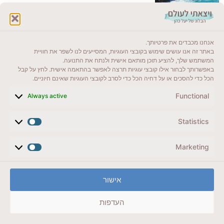
לקרוא בבלוג שלי
אנחנו מכבדים את פרטיותך.
ייעדים מומלצים
באתר זה אנו עושים שימוש בקובצי העוגיות, המסייעים לנו לשפר את חוויית
המשתמש שלך, להציע תוכן מותאם אישית ולנתח את התנועה.
מדריכים ועזרים
באפשרותך לבחור אילו קובצי עוגיות תרצה לאפשר בהתאמה אישית. לחץ על קבל
הכל כדי להסכים או על דחיה הכל כדי לסרב לקובצי העוגיות שאינם חיוניים.
סוגי טיולים
Functional
Always active
צרו קשר (לא בשבת)
Statistics
לשליחת הודעת וואטסאפ
veyatsati.laolam@gmail.com
Marketing
הצהרת נגישות
אישור
מדיניות פרטיות // תנאי שימוש באתר
העדפות
זכויות היוצרים באתר על כל התכנים שמורים ליעל כהן