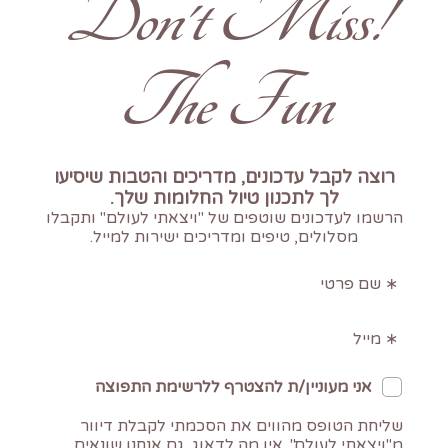
!Don't Miss
The Fun