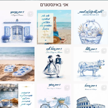
אני באינסטגרם
מים הם הגבול 💙🩵
ונופים בחבל אלזס צרפת
ה בחופשה שבו הכל נהיה פשוט יותר. החול, הי
Instagram post 17994326828955248
Instagram post 18