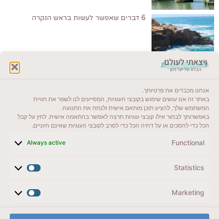
6 דברים שאפשר לעשות בראש הנקרה
לקרוא בבלוג שלי
אנחנו מכבדים את פרטיותך.
ייעדים מומלצים
באתר זה אנו עושים שימוש בקובצי העוגיות, המסייעים לנו לשפר את חוויית
המשתמש שלך, להציע תוכן מותאם אישית ולנתח את התנועה.
מדריכים ועזרים
באפשרותך לבחור אילו קובצי עוגיות תרצה לאפשר בהתאמה אישית. לחץ על קבל
הכל כדי להסכים או על דחיה הכל כדי לסרב לקובצי העוגיות שאינם חיוניים.
סוגי טיולים
Functional
Always active
צרו קשר (לא בשבת)
Statistics
לשליחת הודעת וואטסאפ
veyatsati.laolam@gmail.com
Marketing