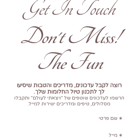
Get In Touch
!Don't Miss
The Fun