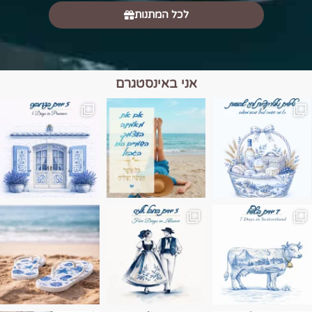
לכל המתנות
אני באינסטגרם
מים הם הגבול 💙🩵
ונופים בחבל אלזס צרפת
ה בחופשה שבו הכל נהיה פשוט יותר. החול, הי
Instagram post 17994326828955248
Instagram post 18