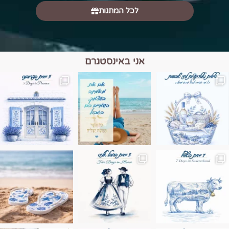
לכל המתנות
אני באינסטגרם
מים הם הגבול 💙🩵
ונופים בחבל אלזס צרפת
ה בחופשה שבו הכל נהיה פשוט יותר. החול, הי
Instagram post 17994326828955248
Instagram post 18