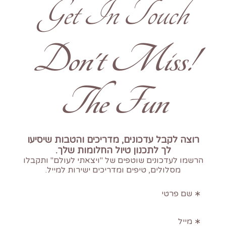
Get In Touch
!Don't Miss
The Fun