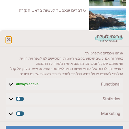
6 דברים שאפשר לעשות בראש הנקרה
לקרוא בבלוג שלי
אנחנו מכבדים את פרטיותך.
ייעדים מומלצים
באתר זה אנו עושים שימוש בקובצי העוגיות, המסייעים לנו לשפר את חוויית
המשתמש שלך, להציע תוכן מותאם אישית ולנתח את התנועה.
מדריכים ועזרים
באפשרותך לבחור אילו קובצי עוגיות תרצה לאפשר בהתאמה אישית. לחץ על קבל
הכל כדי להסכים או על דחיה הכל כדי לסרב לקובצי העוגיות שאינם חיוניים.
סוגי טיולים
Functional
Always active
צרו קשר (לא בשבת)
Statistics
לשליחת הודעת וואטסאפ
veyatsati.laolam@gmail.com
Marketing