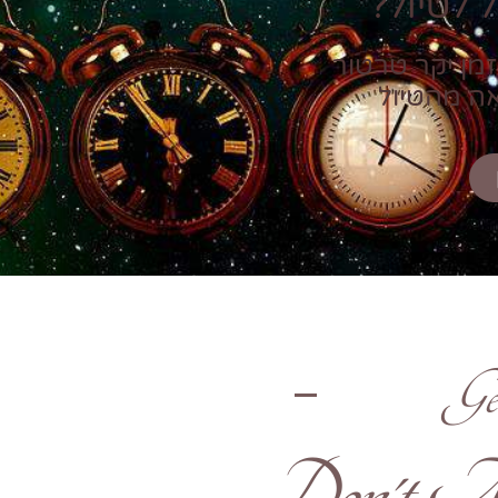
 לטיול?
זמן יקר טרטור
אה מהטיול
Ge