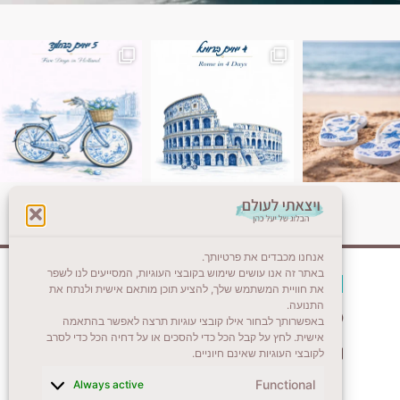
ן. רומא היא אחת
Instagram post 18087423191462101
אנחנו מכבדים את פרטיותך.
באתר זה אנו עושים שימוש בקובצי העוגיות, המסייעים לנו לשפר
צרו קשר (לא בשבת)
את חוויית המשתמש שלך, להציע תוכן מותאם אישית ולנתח את
התנועה.
לשליחת הודעת וואטסאפ
באפשרותך לבחור אילו קובצי עוגיות תרצה לאפשר בהתאמה
אישית. לחץ על קבל הכל כדי להסכים או על דחיה הכל כדי לסרב
veyatsati.laolam@gmail.com
לקובצי העוגיות שאינם חיוניים.
Functional
Always active