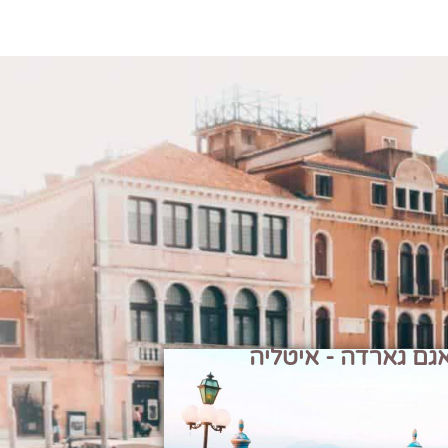
גם גארדה - איטליה