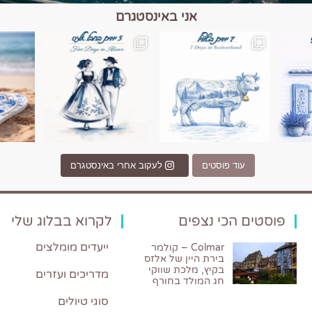
אני באינסטגרם
כפרים, יין ונופים בחבל אלזס צרפת
יש רגע כזה בחופשה שבו הכל נהיה פשוט יותר. החול, הי
יש ערים בעולם שמרגישות כמו מסע בזמ
עוד פוסטים
לעקוב אחרי באינסטגרם
פוסטים הכי נצפים
לקרוא בבלוג שלי
ייעדים מומלצים
Colmar – קולמר
בירת היין של אלזס
בקיץ, מלכת שווקי
מדריכים ועזרים
חג המולד בחורף
סוגי טיולים