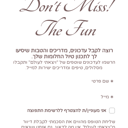
!Don't Miss
The Fun