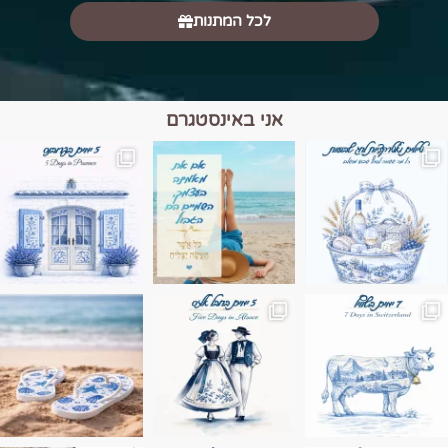
לכל המתנות
אני באינסטגרם
מים הם הגבול 💙🩵
ונופים בחבל אלזס צרפת
ה בחופשה שבו הכל נהיה פשוט יותר. החול, הי
Instagram post 17994326828955248
Instagram post 18