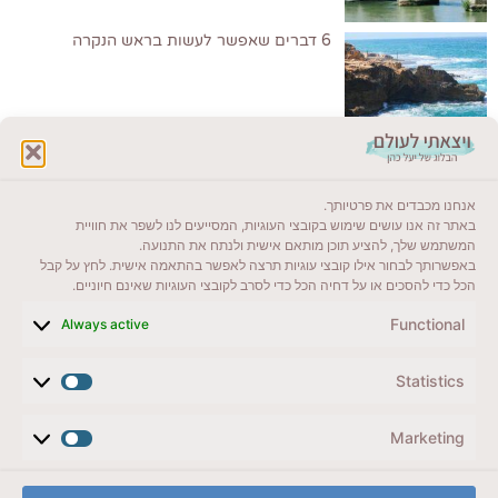
6 דברים שאפשר לעשות בראש הנקרה
לקרוא בבלוג שלי
אנחנו מכבדים את פרטיותך.
ייעדים מומלצים
באתר זה אנו עושים שימוש בקובצי העוגיות, המסייעים לנו לשפר את חוויית
המשתמש שלך, להציע תוכן מותאם אישית ולנתח את התנועה.
מדריכים ועזרים
באפשרותך לבחור אילו קובצי עוגיות תרצה לאפשר בהתאמה אישית. לחץ על קבל
הכל כדי להסכים או על דחיה הכל כדי לסרב לקובצי העוגיות שאינם חיוניים.
סוגי טיולים
Functional
Always active
צרו קשר (לא בשבת)
Statistics
לשליחת הודעת וואטסאפ
veyatsati.laolam@gmail.com
Marketing