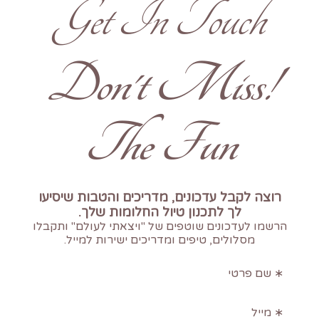
Get In Touch
!Don't Miss
The Fun