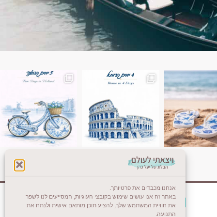
ן. רומא היא אחת
Instagram post 18087423191462101
אנחנו מכבדים את פרטיותך.
באתר זה אנו עושים שימוש בקובצי העוגיות, המסייעים לנו לשפר
צרו קשר (לא בשבת)
את חוויית המשתמש שלך, להציע תוכן מותאם אישית ולנתח את
התנועה.