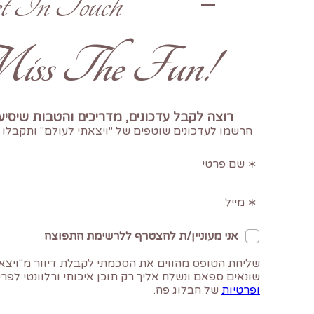
t In Touch
!Don't Miss The Fun