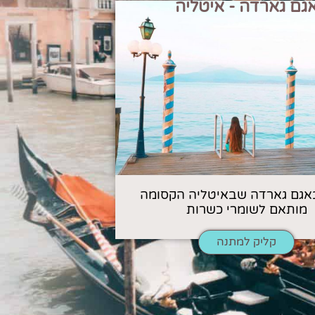
גם גארדה - איטליה
אגם גארדה שבאיטליה הקסומה
מותאם לשומרי כשרות
קליק למתנה