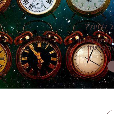
 לטיול?
זמן יקר טרטור
אה מהטיול