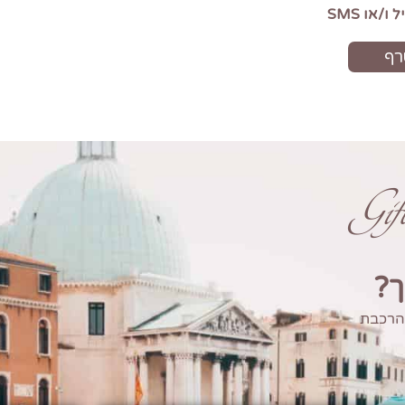
Gi
ך?
 הרכבת