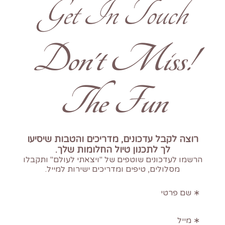
Get In Touch
!Don't Miss
The Fun