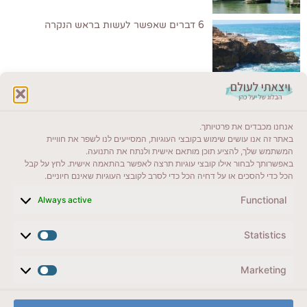
6 דברים שאפשר לעשות בראש הנקרה
לקרוא בבלוג שלי
אנחנו מכבדים את פרטיותך.
ייעדים מומלצים
באתר זה אנו עושים שימוש בקובצי העוגיות, המסייעים לנו לשפר את חוויית
המשתמש שלך, להציע תוכן מותאם אישית ולנתח את התנועה.
מדריכים ועזרים
באפשרותך לבחור אילו קובצי עוגיות תרצה לאפשר בהתאמה אישית. לחץ על קבל
הכל כדי להסכים או על דחיה הכל כדי לסרב לקובצי העוגיות שאינם חיוניים.
סוגי טיולים
Functional
Always active
צרו קשר (לא בשבת)
Statistics
לשליחת הודעת וואטסאפ
veyatsati.laolam@gmail.com
Marketing