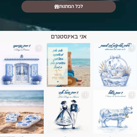
לכל המתנות
אני באינסטגרם
מים הם הגבול 💙🩵
ונופים בחבל אלזס צרפת
ה בחופשה שבו הכל נהיה פשוט יותר. החול, הי
Instagram post 17994326828955248
Instagram post 18