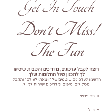
Get In Touch
!Don't Miss
The Fun