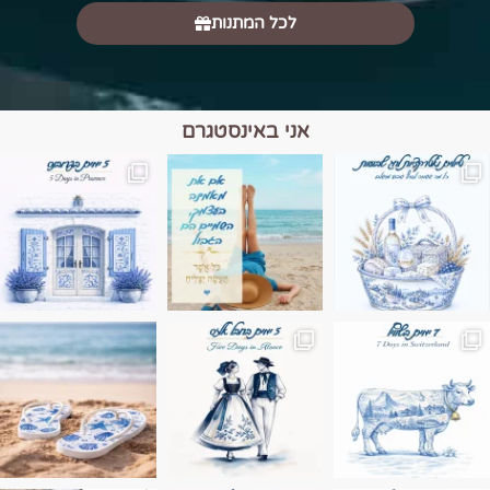
לכל המתנות
אני באינסטגרם
מים הם הגבול 💙🩵
ונופים בחבל אלזס צרפת
ה בחופשה שבו הכל נהיה פשוט יותר. החול, הי
Instagram post 17994326828955248
Instagram post 18