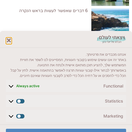
6 דברים שאפשר לעשות בראש הנקרה
לקרוא בבלוג שלי
אנחנו מכבדים את פרטיותך.
ייעדים מומלצים
באתר זה אנו עושים שימוש בקובצי העוגיות, המסייעים לנו לשפר את חוויית
המשתמש שלך, להציע תוכן מותאם אישית ולנתח את התנועה.
מדריכים ועזרים
באפשרותך לבחור אילו קובצי עוגיות תרצה לאפשר בהתאמה אישית. לחץ על קבל
הכל כדי להסכים או על דחיה הכל כדי לסרב לקובצי העוגיות שאינם חיוניים.
סוגי טיולים
Functional
Always active
צרו קשר (לא בשבת)
Statistics
לשליחת הודעת וואטסאפ
veyatsati.laolam@gmail.com
Marketing