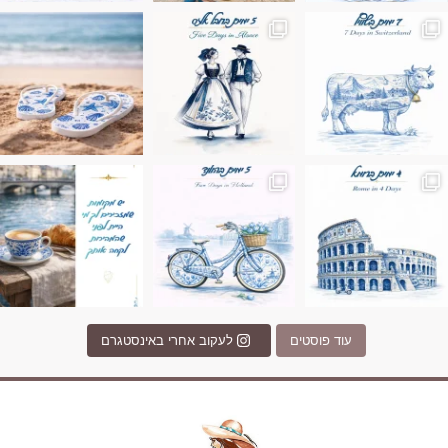
ונופים בחבל אלזס צרפת
ה בחופשה שבו הכל נהיה פשוט יותר. החול, הי
Instagram post 17994326828955248
Instagram post 18
עוד פוסטים
לעקוב אחרי באינסטגרם