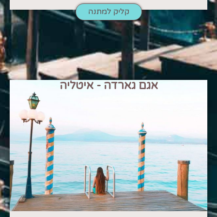
קליק למתנה
אגם גארדה - איטליה