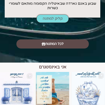
שבוע באגם גארדה שבאיטליה הקסומה מותאם לשומרי
כשרות
קליק למתנה
לכל המתנות
אני באינסטגרם
מים הם הגבול 💙🩵