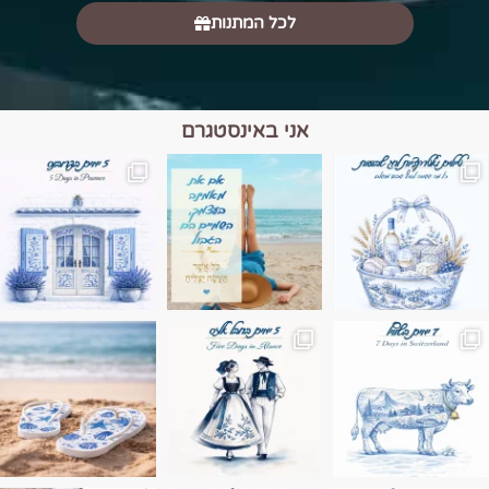
לכל המתנות
אני באינסטגרם
מים הם הגבול 💙🩵
ונופים בחבל אלזס צרפת
ה בחופשה שבו הכל נהיה פשוט יותר. החול, הי
Instagram post 17994326828955248
Instagram post 18