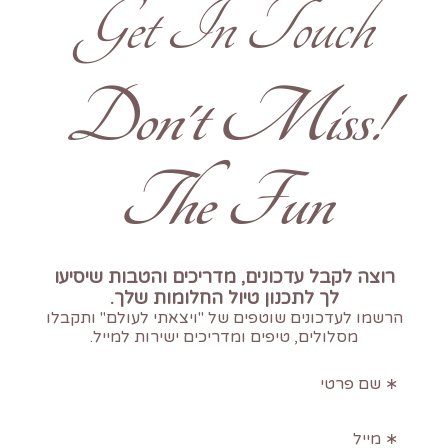
Get In Touch
!Don't Miss
The Fun