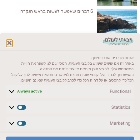
6 דברים שאפשר לעשות בראש הנקרה
לקרוא בבלוג שלי
אנחנו מכבדים את פרטיותך.
ייעדים מומלצים
באתר זה אנו עושים שימוש בקובצי העוגיות, המסייעים לנו לשפר את חוויית
המשתמש שלך, להציע תוכן מותאם אישית ולנתח את התנועה.
מדריכים ועזרים
באפשרותך לבחור אילו קובצי עוגיות תרצה לאפשר בהתאמה אישית. לחץ על קבל
הכל כדי להסכים או על דחיה הכל כדי לסרב לקובצי העוגיות שאינם חיוניים.
סוגי טיולים
Functional
Always active
צרו קשר (לא בשבת)
Statistics
לשליחת הודעת וואטסאפ
veyatsati.laolam@gmail.com
Marketing