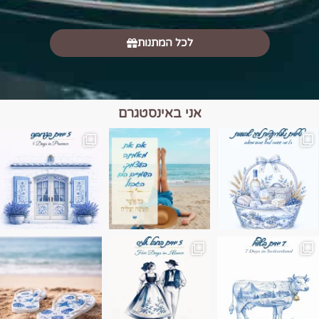
לכל המתנות
אני באינסטגרם
מים הם הגבול 💙🩵
ונופים בחבל אלזס צרפת
ה בחופשה שבו הכל נהיה פשוט יותר. החול, הי