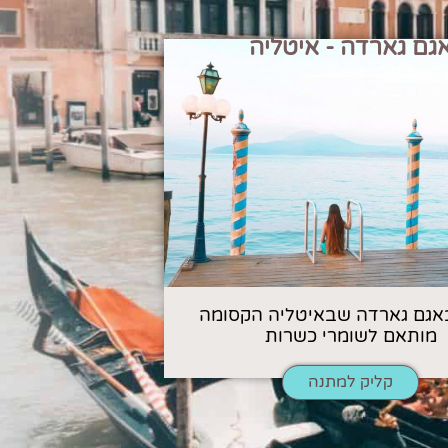
גם גארדה - איטליה
אגם גארדה שבאיטליה הקסומה
מותאם לשומרי כשרות
קליק למתנה