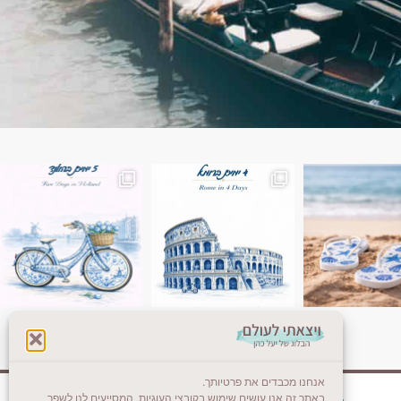
ן. רומא היא אחת
Instagram post 18087423191462101
אנחנו מכבדים את פרטיותך.
באתר זה אנו עושים שימוש בקובצי העוגיות, המסייעים לנו לשפר