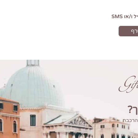
Gi
ך?
 הרכבת