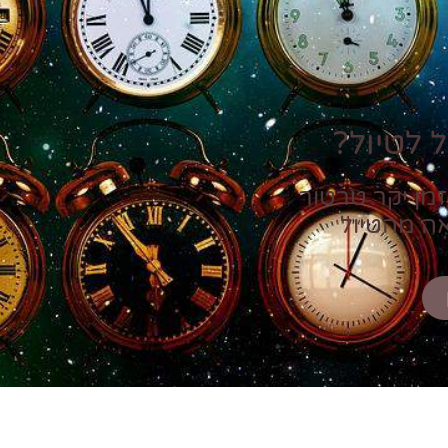
 לטיול?
זמן יקר טרטור
אה מהטיול