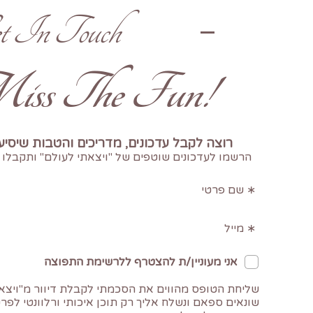
t In Touch
!Don't Miss The Fun