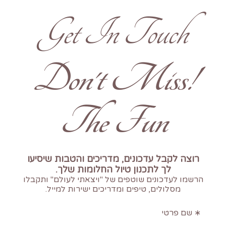
Get In Touch
!Don't Miss
The Fun