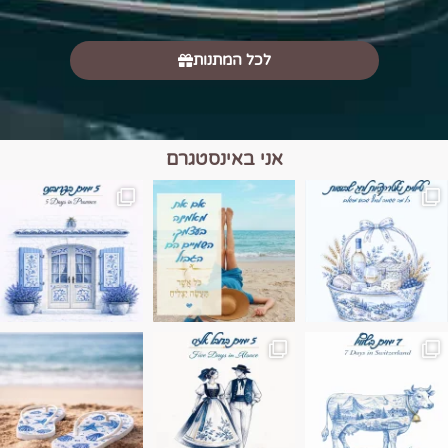
לכל המתנות
אני באינסטגרם
מים הם הגבול 💙🩵
ונופים בחבל אלזס צרפת
ה בחופשה שבו הכל נהיה פשוט יותר. החול, הי