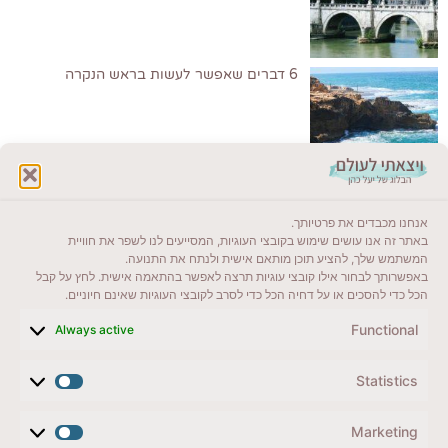
6 דברים שאפשר לעשות בראש הנקרה
לקרוא בבלוג שלי
אנחנו מכבדים את פרטיותך.
ייעדים מומלצים
באתר זה אנו עושים שימוש בקובצי העוגיות, המסייעים לנו לשפר את חוויית
המשתמש שלך, להציע תוכן מותאם אישית ולנתח את התנועה.
מדריכים ועזרים
באפשרותך לבחור אילו קובצי עוגיות תרצה לאפשר בהתאמה אישית. לחץ על קבל
הכל כדי להסכים או על דחיה הכל כדי לסרב לקובצי העוגיות שאינם חיוניים.
סוגי טיולים
Functional
Always active
צרו קשר (לא בשבת)
Statistics
לשליחת הודעת וואטסאפ
veyatsati.laolam@gmail.com
Marketing