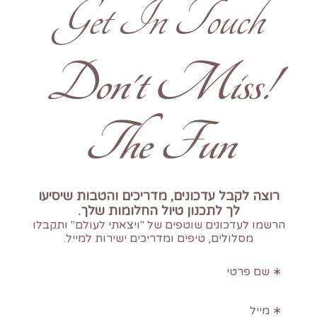
Get In Touch
!Don't Miss
The Fun