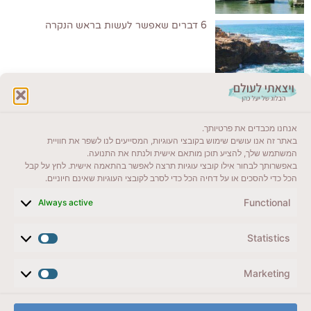
6 דברים שאפשר לעשות בראש הנקרה
לקרוא בבלוג שלי
אנחנו מכבדים את פרטיותך.
ייעדים מומלצים
באתר זה אנו עושים שימוש בקובצי העוגיות, המסייעים לנו לשפר את חוויית
המשתמש שלך, להציע תוכן מותאם אישית ולנתח את התנועה.
מדריכים ועזרים
באפשרותך לבחור אילו קובצי עוגיות תרצה לאפשר בהתאמה אישית. לחץ על קבל
הכל כדי להסכים או על דחיה הכל כדי לסרב לקובצי העוגיות שאינם חיוניים.
סוגי טיולים
Functional
Always active
צרו קשר (לא בשבת)
Statistics
לשליחת הודעת וואטסאפ
veyatsati.laolam@gmail.com
Marketing