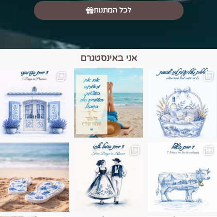
לכל המתנות
אני באינסטגרם
מים הם הגבול 💙🩵
ונופים בחבל אלזס צרפת
ה בחופשה שבו הכל נהיה פשוט יותר. החול, הי
Instagram post 17994326828955248
Instagram post 18