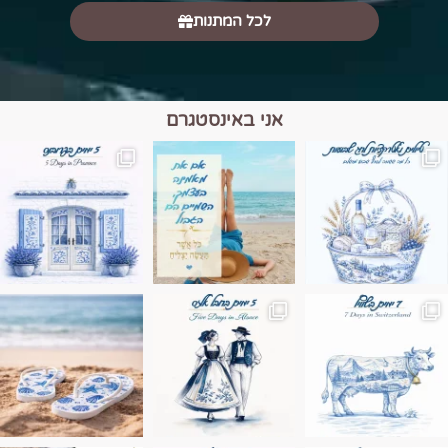
לכל המתנות
אני באינסטגרם
מים הם הגבול 💙🩵
ונופים בחבל אלזס צרפת
ה בחופשה שבו הכל נהיה פשוט יותר. החול, הי
Instagram post 17994326828955248
Instagram post 18