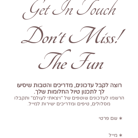
Get In Touch
!Don't Miss
The Fun