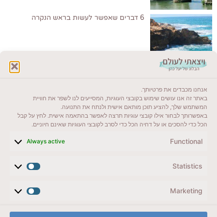
6 דברים שאפשר לעשות בראש הנקרה
לקרוא בבלוג שלי
אנחנו מכבדים את פרטיותך.
ייעדים מומלצים
באתר זה אנו עושים שימוש בקובצי העוגיות, המסייעים לנו לשפר את חוויית
המשתמש שלך, להציע תוכן מותאם אישית ולנתח את התנועה.
מדריכים ועזרים
באפשרותך לבחור אילו קובצי עוגיות תרצה לאפשר בהתאמה אישית. לחץ על קבל
הכל כדי להסכים או על דחיה הכל כדי לסרב לקובצי העוגיות שאינם חיוניים.
סוגי טיולים
Functional
Always active
צרו קשר (לא בשבת)
Statistics
לשליחת הודעת וואטסאפ
veyatsati.laolam@gmail.com
Marketing