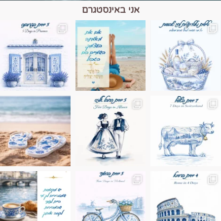
אני באינסטגרם
מים הם הגבול 💙🩵
ונופים בחבל אלזס צרפת
ה בחופשה שבו הכל נהיה פשוט יותר. החול, הי
Instagram post 17994326828955248
Instagram post 18