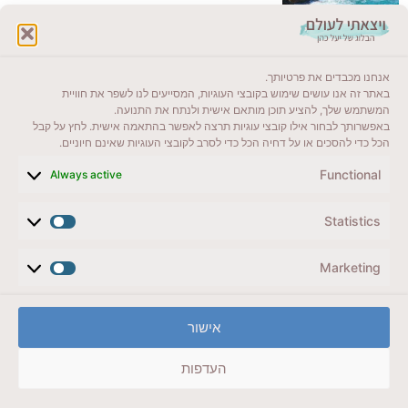
לקרוא בבלוג שלי
אנחנו מכבדים את פרטיותך.
ייעדים מומלצים
באתר זה אנו עושים שימוש בקובצי העוגיות, המסייעים לנו לשפר את חוויית
המשתמש שלך, להציע תוכן מותאם אישית ולנתח את התנועה.
מדריכים ועזרים
באפשרותך לבחור אילו קובצי עוגיות תרצה לאפשר בהתאמה אישית. לחץ על קבל
הכל כדי להסכים או על דחיה הכל כדי לסרב לקובצי העוגיות שאינם חיוניים.
סוגי טיולים
Functional
Always active
צרו קשר (לא בשבת)
Statistics
לשליחת הודעת וואטסאפ
veyatsati.laolam@gmail.com
Marketing
הצהרת נגישות
אישור
מדיניות פרטיות // תנאי שימוש באתר
העדפות
זכויות היוצרים באתר על כל התכנים שמורים ליעל כהן