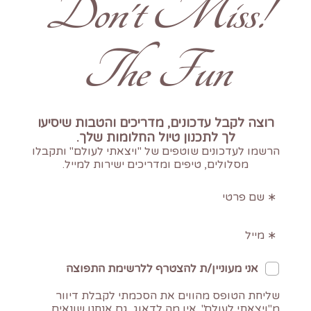
!Don't Miss
The Fun