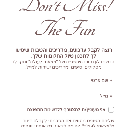
!Don't Miss
The Fun