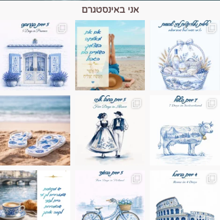
אני באינסטגרם
מים הם הגבול 💙🩵
ונופים בחבל אלזס צרפת
ה בחופשה שבו הכל נהיה פשוט יותר. החול, הי
Instagram post 17994326828955248
Instagram post 18