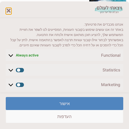
לקרוא בבלוג שלי
אנחנו מכבדים את פרטיותך.
ייעדים מומלצים
באתר זה אנו עושים שימוש בקובצי העוגיות, המסייעים לנו לשפר את חוויית
המשתמש שלך, להציע תוכן מותאם אישית ולנתח את התנועה.
מדריכים ועזרים
באפשרותך לבחור אילו קובצי עוגיות תרצה לאפשר בהתאמה אישית. לחץ על קבל
הכל כדי להסכים או על דחיה הכל כדי לסרב לקובצי העוגיות שאינם חיוניים.
סוגי טיולים
Functional
Always active
צרו קשר (לא בשבת)
Statistics
לשליחת הודעת וואטסאפ
veyatsati.laolam@gmail.com
Marketing
הצהרת נגישות
אישור
מדיניות פרטיות // תנאי שימוש באתר
העדפות
זכויות היוצרים באתר על כל התכנים שמורים ליעל כהן