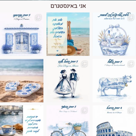
אני באינסטגרם
מים הם הגבול 💙🩵
ונופים בחבל אלזס צרפת
ה בחופשה שבו הכל נהיה פשוט יותר. החול, הי
Instagram post 17994326828955248
Instagram post 18