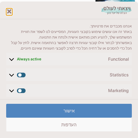
לקרוא בבלוג שלי
אנחנו מכבדים את פרטיותך.
ייעדים מומלצים
באתר זה אנו עושים שימוש בקובצי העוגיות, המסייעים לנו לשפר את חוויית
המשתמש שלך, להציע תוכן מותאם אישית ולנתח את התנועה.
מדריכים ועזרים
באפשרותך לבחור אילו קובצי עוגיות תרצה לאפשר בהתאמה אישית. לחץ על קבל
הכל כדי להסכים או על דחיה הכל כדי לסרב לקובצי העוגיות שאינם חיוניים.
סוגי טיולים
Functional
Always active
צרו קשר (לא בשבת)
Statistics
לשליחת הודעת וואטסאפ
veyatsati.laolam@gmail.com
Marketing
הצהרת נגישות
אישור
מדיניות פרטיות // תנאי שימוש באתר
העדפות
זכויות היוצרים באתר על כל התכנים שמורים ליעל כהן