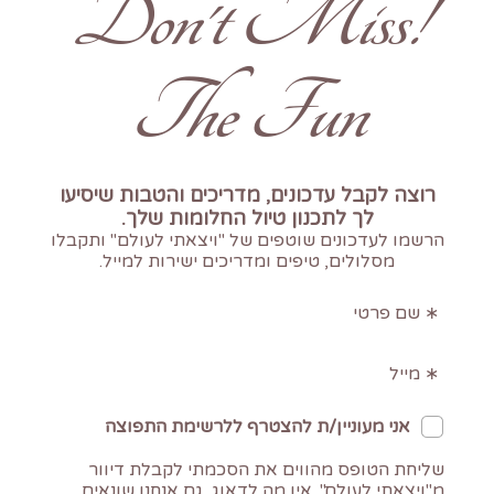
!Don't Miss
The Fun