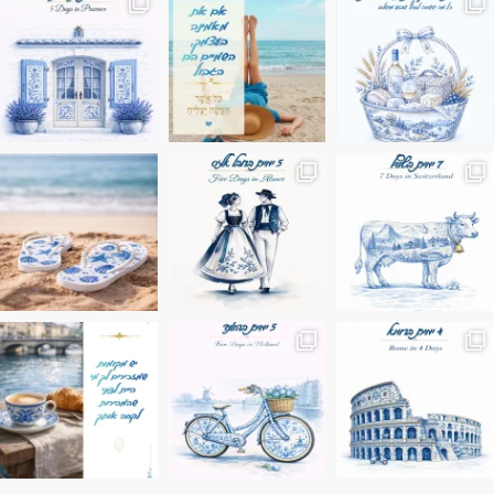
ונופים בחבל אלזס צרפת
ה בחופשה שבו הכל נהיה פשוט יותר. החול, הי
Instagram post 17994326828955248
Instagram post 18