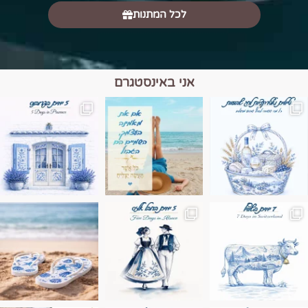
לכל המתנות
אני באינסטגרם
מים הם הגבול 💙🩵
ונופים בחבל אלזס צרפת
ה בחופשה שבו הכל נהיה פשוט יותר. החול, הי
Instagram post 17994326828955248
Instagram post 18