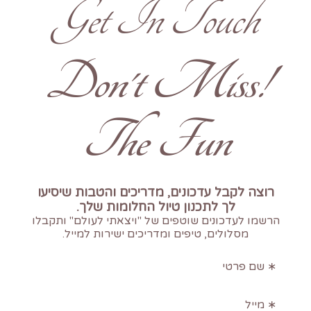
Get In Touch
!Don't Miss
The Fun