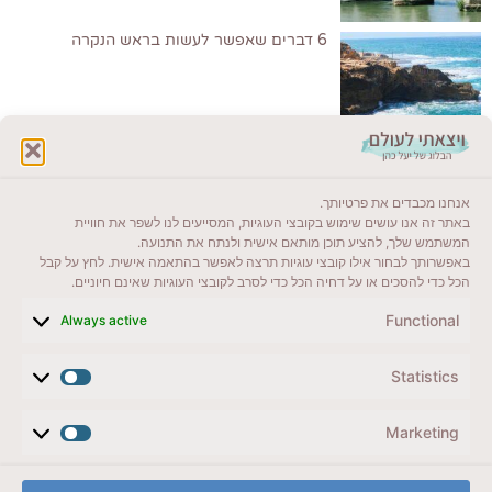
6 דברים שאפשר לעשות בראש הנקרה
לקרוא בבלוג שלי
אנחנו מכבדים את פרטיותך.
ייעדים מומלצים
באתר זה אנו עושים שימוש בקובצי העוגיות, המסייעים לנו לשפר את חוויית
המשתמש שלך, להציע תוכן מותאם אישית ולנתח את התנועה.
מדריכים ועזרים
באפשרותך לבחור אילו קובצי עוגיות תרצה לאפשר בהתאמה אישית. לחץ על קבל
הכל כדי להסכים או על דחיה הכל כדי לסרב לקובצי העוגיות שאינם חיוניים.
סוגי טיולים
Functional
Always active
צרו קשר (לא בשבת)
Statistics
לשליחת הודעת וואטסאפ
veyatsati.laolam@gmail.com
Marketing