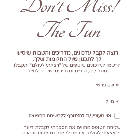
!Don't Miss
The Fun