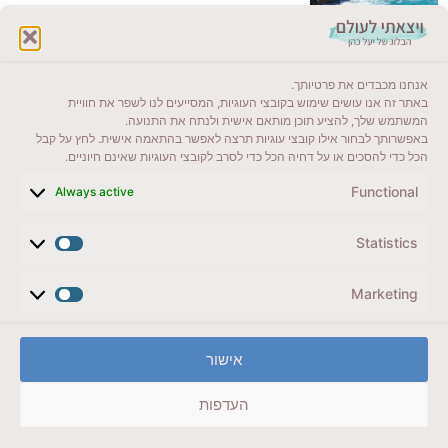
לקרוא בבלוג שלי
אנחנו מכבדים את פרטיותך.
ייעדים מומלצים
באתר זה אנו עושים שימוש בקובצי העוגיות, המסייעים לנו לשפר את חוויית
המשתמש שלך, להציע תוכן מותאם אישית ולנתח את התנועה.
מדריכים ועזרים
באפשרותך לבחור אילו קובצי עוגיות תרצה לאפשר בהתאמה אישית. לחץ על קבל
הכל כדי להסכים או על דחיה הכל כדי לסרב לקובצי העוגיות שאינם חיוניים.
סוגי טיולים
Functional
Always active
צרו קשר (לא בשבת)
Statistics
לשליחת הודעת וואטסאפ
veyatsati.laolam@gmail.com
Marketing
הצהרת נגישות
אישור
מדיניות פרטיות // תנאי שימוש באתר
העדפות
זכויות היוצרים באתר על כל התכנים שמורים ליעל כהן