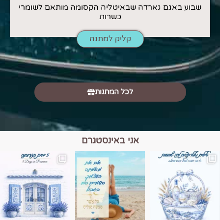
שבוע באגם גארדה שבאיטליה הקסומה מותאם לשומרי
כשרות
קליק למתנה
לכל המתנות
אני באינסטגרם
מים הם הגבול 💙🩵