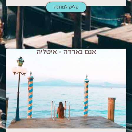
קליק למתנה
אגם גארדה - איטליה