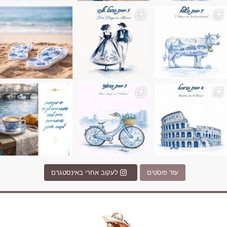
ונופים בחבל אלזס צרפת
ה בחופשה שבו הכל נהיה פשוט יותר. החול, הי
Instagram post 17994326828955248
Instagram post 18
עוד פוסטים
לעקוב אחרי באינסטגרם