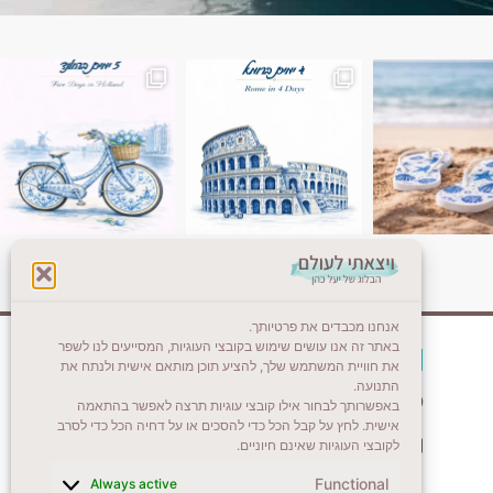
ן. רומא היא אחת
Instagram post 18087423191462101
אנחנו מכבדים את פרטיותך.
באתר זה אנו עושים שימוש בקובצי העוגיות, המסייעים לנו לשפר
צרו קשר (לא בשבת)
את חוויית המשתמש שלך, להציע תוכן מותאם אישית ולנתח את
התנועה.
לשליחת הודעת וואטסאפ
באפשרותך לבחור אילו קובצי עוגיות תרצה לאפשר בהתאמה
אישית. לחץ על קבל הכל כדי להסכים או על דחיה הכל כדי לסרב
veyatsati.laolam@gmail.com
לקובצי העוגיות שאינם חיוניים.
Functional
Always active