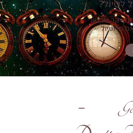
 לטיול?
זמן יקר טרטור
אה מהטיול
Ge