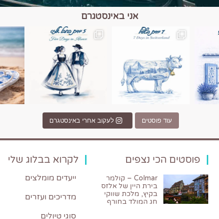
אני באינסטגרם
כפרים, יין ונופים בחבל אלזס צרפת
יש רגע כזה בחופשה שבו הכל נהיה פשוט יותר. החול, הי
יש ערים בעולם שמרגישות כמו מסע בזמ
עוד פוסטים
לעקוב אחרי באינסטגרם
פוסטים הכי נצפים
לקרוא בבלוג שלי
ייעדים מומלצים
Colmar – קולמר
בירת היין של אלזס
בקיץ, מלכת שווקי
מדריכים ועזרים
חג המולד בחורף
סוגי טיולים