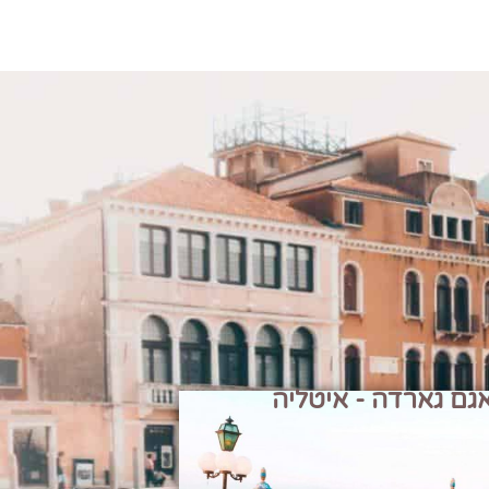
גם גארדה - איטליה