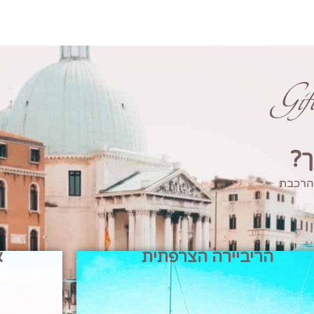
Gi
ך?
 הרכבת
הריביירה הצרפתית
א