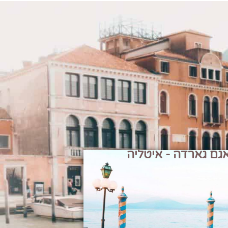
גם גארדה - איטליה