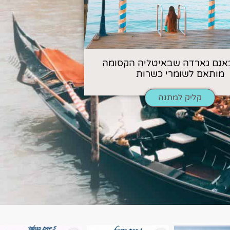
אגם גארדה שבאיטליה הקסומה
מותאם לשומרי כשרות
קליק למתנה
ן. רומא היא אחת
Instagram post 18087423191462101