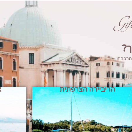
Gi
ך?
 הרכבת
הריביירה הצרפתית
א