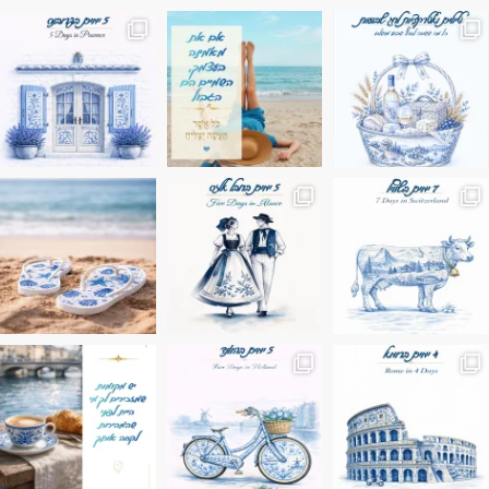
מים הם הגבול 💙🩵
ונופים בחבל אלזס צרפת
ה בחופשה שבו הכל נהיה פשוט יותר. החול, הי
Instagram post 17994326828955248
Instagram post 18