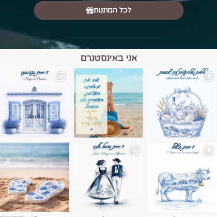
לכל המתנות
אני באינסטגרם
מים הם הגבול 💙🩵
ונופים בחבל אלזס צרפת
ה בחופשה שבו הכל נהיה פשוט יותר. החול, הי
Instagram post 17994326828955248
Instagram post 18