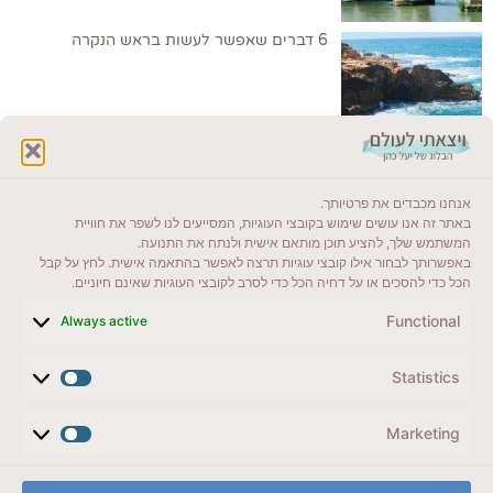
6 דברים שאפשר לעשות בראש הנקרה
לקרוא בבלוג שלי
אנחנו מכבדים את פרטיותך.
ייעדים מומלצים
באתר זה אנו עושים שימוש בקובצי העוגיות, המסייעים לנו לשפר את חוויית
המשתמש שלך, להציע תוכן מותאם אישית ולנתח את התנועה.
מדריכים ועזרים
באפשרותך לבחור אילו קובצי עוגיות תרצה לאפשר בהתאמה אישית. לחץ על קבל
הכל כדי להסכים או על דחיה הכל כדי לסרב לקובצי העוגיות שאינם חיוניים.
סוגי טיולים
Functional
Always active
צרו קשר (לא בשבת)
Statistics
לשליחת הודעת וואטסאפ
veyatsati.laolam@gmail.com
Marketing