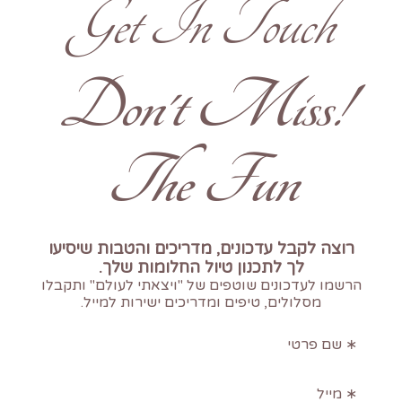
Get In Touch
!Don't Miss
The Fun