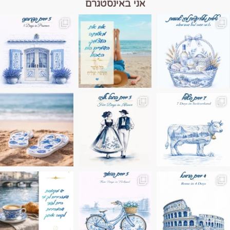
אני באינסטגרם
מים הם הגבול 💙🩵
ונופים בחבל אלזס צרפת
ה בחופשה שבו הכל נהיה פשוט יותר. החול, הי
Instagram post 17994326828955248
Instagram post 18