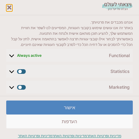
לקרוא בבלוג שלי
אנחנו מכבדים את פרטיותך.
ייעדים מומלצים
באתר זה אנו עושים שימוש בקובצי העוגיות, המסייעים לנו לשפר את חוויית
המשתמש שלך, להציע תוכן מותאם אישית ולנתח את התנועה.
מדריכים ועזרים
באפשרותך לבחור אילו קובצי עוגיות תרצה לאפשר בהתאמה אישית. לחץ על קבל
הכל כדי להסכים או על דחיה הכל כדי לסרב לקובצי העוגיות שאינם חיוניים.
סוגי טיולים
Functional
Always active
צרו קשר (לא בשבת)
Statistics
לשליחת הודעת וואטסאפ
veyatsati.laolam@gmail.com
Marketing
הצהרת נגישות
אישור
מדיניות פרטיות // תנאי שימוש באתר
העדפות
זכויות היוצרים באתר על כל התכנים שמורים ליעל כהן
מדיניות ופרטיות האתר
מדיניות ופרטיות האתר
מדיניות ופרטיות האתר
עיצוב ובניית אתר: סטודיו YOUXI