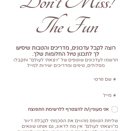
!Don't Miss
The Fun