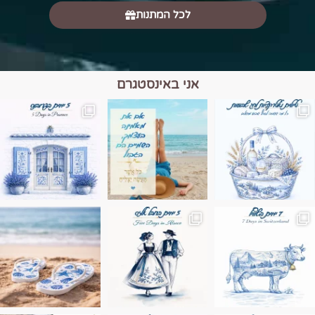
לכל המתנות
אני באינסטגרם
מים הם הגבול 💙🩵
ונופים בחבל אלזס צרפת
ה בחופשה שבו הכל נהיה פשוט יותר. החול, הי
Instagram post 17994326828955248
Instagram post 18