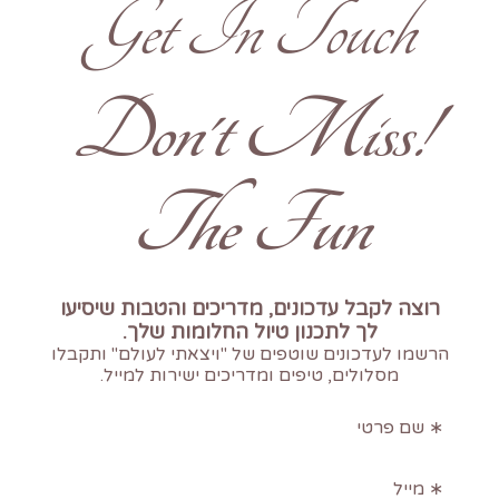
Get In Touch
!Don't Miss
The Fun