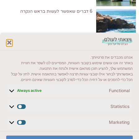
6 דברים שאפשר לעשות בראש הנקרה
לקרוא בבלוג שלי
אנחנו מכבדים את פרטיותך.
ייעדים מומלצים
באתר זה אנו עושים שימוש בקובצי העוגיות, המסייעים לנו לשפר את חוויית
המשתמש שלך, להציע תוכן מותאם אישית ולנתח את התנועה.
מדריכים ועזרים
באפשרותך לבחור אילו קובצי עוגיות תרצה לאפשר בהתאמה אישית. לחץ על קבל
הכל כדי להסכים או על דחיה הכל כדי לסרב לקובצי העוגיות שאינם חיוניים.
סוגי טיולים
Functional
Always active
צרו קשר (לא בשבת)
Statistics
לשליחת הודעת וואטסאפ
veyatsati.laolam@gmail.com
Marketing