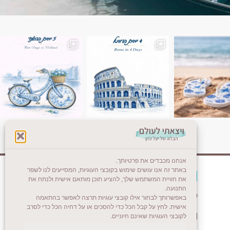
ן. רומא היא אחת
Instagram post 18087423191462101
אנחנו מכבדים את פרטיותך.
באתר זה אנו עושים שימוש בקובצי העוגיות, המסייעים לנו לשפר
צרו קשר (לא בשבת)
את חוויית המשתמש שלך, להציע תוכן מותאם אישית ולנתח את
התנועה.
לשליחת הודעת וואטסאפ
באפשרותך לבחור אילו קובצי עוגיות תרצה לאפשר בהתאמה
אישית. לחץ על קבל הכל כדי להסכים או על דחיה הכל כדי לסרב
veyatsati.laolam@gmail.com
לקובצי העוגיות שאינם חיוניים.