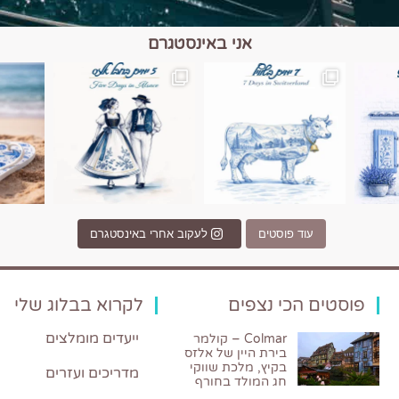
אני באינסטגרם
כפרים, יין ונופים בחבל אלזס צרפת
יש רגע כזה בחופשה שבו הכל נהיה פשוט יותר. החול, הי
יש ערים בעולם שמרגישות כמו מסע בזמ
עוד פוסטים
לעקוב אחרי באינסטגרם
פוסטים הכי נצפים
לקרוא בבלוג שלי
ייעדים מומלצים
Colmar – קולמר
בירת היין של אלזס
בקיץ, מלכת שווקי
מדריכים ועזרים
חג המולד בחורף