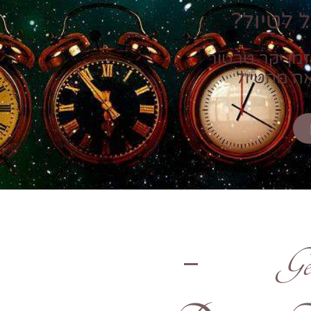
 לטיול?
זמן יקר טרטור
אה מהטיול
Ge