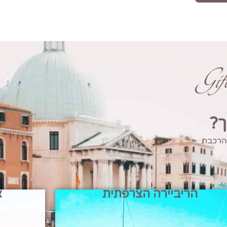
Gi
ך?
 הרכבת
הריביירה הצרפתית
א