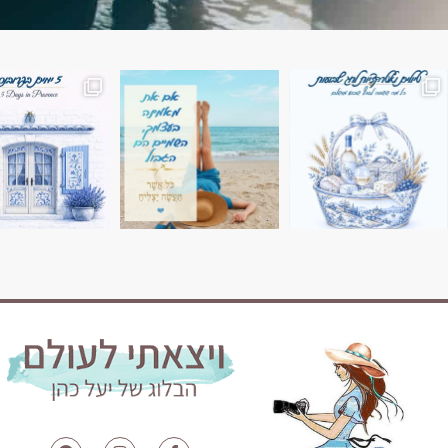
השמים הם הגבול 💙🩵
7 ימים בשוויץ, טיול של טבע, הרים וחוויות בלתי נשכח
טיול בין 