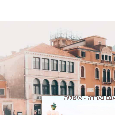
גם גארדה - איטליה