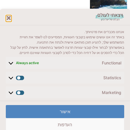
לקרוא בבלוג שלי
אנחנו מכבדים את פרטיותך.
ייעדים מומלצים
באתר זה אנו עושים שימוש בקובצי העוגיות, המסייעים לנו לשפר את חוויית
המשתמש שלך, להציע תוכן מותאם אישית ולנתח את התנועה.
מדריכים ועזרים
באפשרותך לבחור אילו קובצי עוגיות תרצה לאפשר בהתאמה אישית. לחץ על קבל
הכל כדי להסכים או על דחיה הכל כדי לסרב לקובצי העוגיות שאינם חיוניים.
סוגי טיולים
Functional
Always active
צרו קשר (לא בשבת)
Statistics
לשליחת הודעת וואטסאפ
veyatsati.laolam@gmail.com
Marketing
הצהרת נגישות
אישור
מדיניות פרטיות // תנאי שימוש באתר
העדפות
זכויות היוצרים באתר על כל התכנים שמורים ליעל כהן