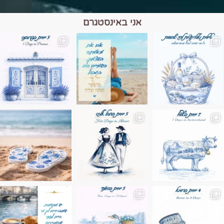
אני באינסטגרם
מים הם הגבול 💙🩵
ונופים בחבל אלזס צרפת
ה בחופשה שבו הכל נהיה פשוט יותר. החול, הי
Instagram post 17994326828955248
Instagram post 18