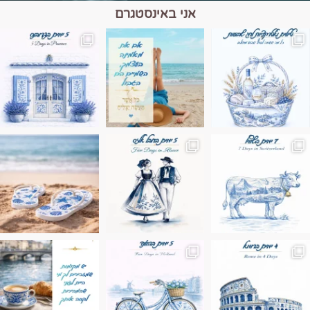
אני באינסטגרם
מים הם הגבול 💙🩵
ונופים בחבל אלזס צרפת
ה בחופשה שבו הכל נהיה פשוט יותר. החול, הי
Instagram post 17994326828955248
Instagram post 18