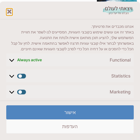
לקרוא בבלוג שלי
אנחנו מכבדים את פרטיותך.
ייעדים מומלצים
באתר זה אנו עושים שימוש בקובצי העוגיות, המסייעים לנו לשפר את חוויית
המשתמש שלך, להציע תוכן מותאם אישית ולנתח את התנועה.
מדריכים ועזרים
באפשרותך לבחור אילו קובצי עוגיות תרצה לאפשר בהתאמה אישית. לחץ על קבל
הכל כדי להסכים או על דחיה הכל כדי לסרב לקובצי העוגיות שאינם חיוניים.
סוגי טיולים
Functional
Always active
צרו קשר (לא בשבת)
Statistics
לשליחת הודעת וואטסאפ
veyatsati.laolam@gmail.com
Marketing
הצהרת נגישות
אישור
מדיניות פרטיות // תנאי שימוש באתר
העדפות
זכויות היוצרים באתר על כל התכנים שמורים ליעל כהן