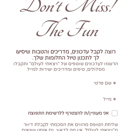
!Don't Miss
The Fun