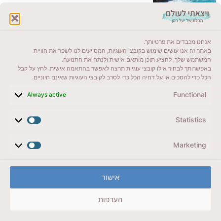
לקרוא בבלוג שלי
אנחנו מכבדים את פרטיותך.
ייעדים מומלצים
באתר זה אנו עושים שימוש בקובצי העוגיות, המסייעים לנו לשפר את חוויית
המשתמש שלך, להציע תוכן מותאם אישית ולנתח את התנועה.
מדריכים ועזרים
באפשרותך לבחור אילו קובצי עוגיות תרצה לאפשר בהתאמה אישית. לחץ על קבל
הכל כדי להסכים או על דחיה הכל כדי לסרב לקובצי העוגיות שאינם חיוניים.
סוגי טיולים
Functional
Always active
צרו קשר (לא בשבת)
Statistics
לשליחת הודעת וואטסאפ
veyatsati.laolam@gmail.com
Marketing
הצהרת נגישות
אישור
מדיניות פרטיות // תנאי שימוש באתר
העדפות
זכויות היוצרים באתר על כל התכנים שמורים ליעל כהן