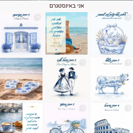
אני באינסטגרם
מים הם הגבול 💙🩵
ונופים בחבל אלזס צרפת
ה בחופשה שבו הכל נהיה פשוט יותר. החול, הי
Instagram post 17994326828955248
Instagram post 18