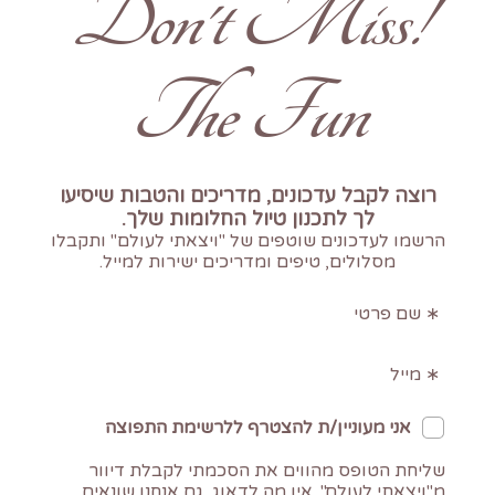
!Don't Miss
The Fun