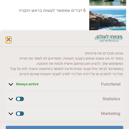
6 דברים שאפשר לעשות בראש הנקרה
לקרוא בבלוג שלי
אנחנו מכבדים את פרטיותך.
ייעדים מומלצים
באתר זה אנו עושים שימוש בקובצי העוגיות, המסייעים לנו לשפר את חוויית
המשתמש שלך, להציע תוכן מותאם אישית ולנתח את התנועה.
מדריכים ועזרים
באפשרותך לבחור אילו קובצי עוגיות תרצה לאפשר בהתאמה אישית. לחץ על קבל
הכל כדי להסכים או על דחיה הכל כדי לסרב לקובצי העוגיות שאינם חיוניים.
סוגי טיולים
Functional
Always active
צרו קשר (לא בשבת)
Statistics
לשליחת הודעת וואטסאפ
veyatsati.laolam@gmail.com
Marketing