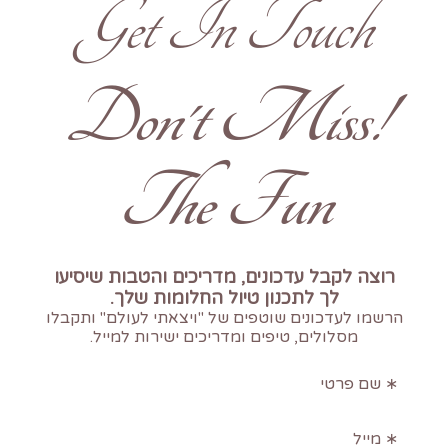
Get In Touch
!Don't Miss
The Fun