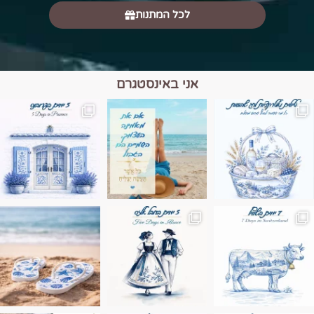
לכל המתנות
אני באינסטגרם
מים הם הגבול 💙🩵
ונופים בחבל אלזס צרפת
ה בחופשה שבו הכל נהיה פשוט יותר. החול, הי
Instagram post 17994326828955248
Instagram post 18