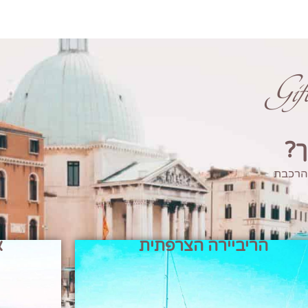
Gi
ך?
 הרכבת
הריביירה הצרפתית
א