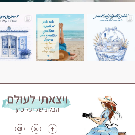
השמים הם הגבול 💙🩵
7 ימים בשוויץ, טיול של טבע, הרים וחוויות בלתי נשכח
טיול בין 