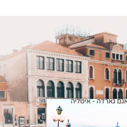
גם גארדה - איטליה