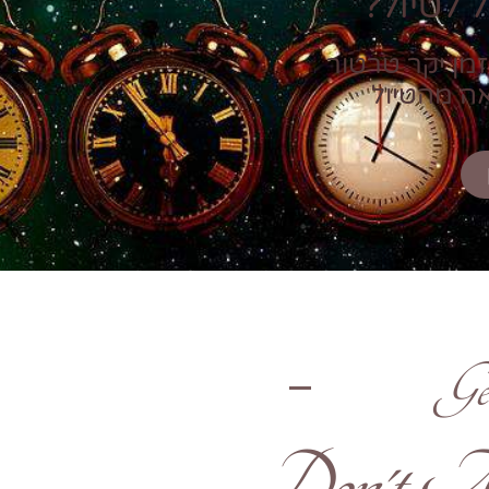
 לטיול?
זמן יקר טרטור
אה מהטיול
Ge