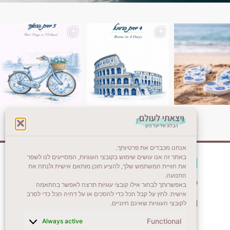
ן. רומא היא אחת
Instagram post 18087423191462101
אנחנו מכבדים את פרטיותך.
באתר זה אנו עושים שימוש בקובצי העוגיות, המסייעים לנו לשפר
צרו קשר (לא בשבת)
את חוויית המשתמש שלך, להציע תוכן מותאם אישית ולנתח את
התנועה.
לשליחת הודעת וואטסאפ
באפשרותך לבחור אילו קובצי עוגיות תרצה לאפשר בהתאמה
אישית. לחץ על קבל הכל כדי להסכים או על דחיה הכל כדי לסרב
veyatsati.laolam@gmail.com
לקובצי העוגיות שאינם חיוניים.
Functional
Always active