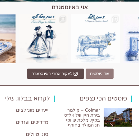
אני באינסטגרם
כפרים, יין ונופים בחבל אלזס צרפת
יש רגע כזה בחופשה שבו הכל נהיה פשוט יותר. החול, הי
יש ערים בעולם שמרגישות כמו מסע בזמ
עוד פוסטים
לעקוב אחרי באינסטגרם
פוסטים הכי נצפים
לקרוא בבלוג שלי
ייעדים מומלצים
Colmar – קולמר
בירת היין של אלזס
בקיץ, מלכת שווקי
מדריכים ועזרים
חג המולד בחורף
סוגי טיולים