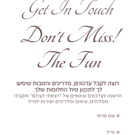
Get In Touch
!Don't Miss
The Fun