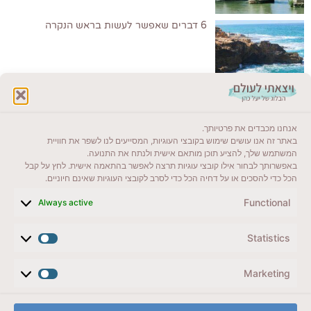
6 דברים שאפשר לעשות בראש הנקרה
לקרוא בבלוג שלי
אנחנו מכבדים את פרטיותך.
ייעדים מומלצים
באתר זה אנו עושים שימוש בקובצי העוגיות, המסייעים לנו לשפר את חוויית
המשתמש שלך, להציע תוכן מותאם אישית ולנתח את התנועה.
מדריכים ועזרים
באפשרותך לבחור אילו קובצי עוגיות תרצה לאפשר בהתאמה אישית. לחץ על קבל
הכל כדי להסכים או על דחיה הכל כדי לסרב לקובצי העוגיות שאינם חיוניים.
סוגי טיולים
Functional
Always active
צרו קשר (לא בשבת)
Statistics
לשליחת הודעת וואטסאפ
veyatsati.laolam@gmail.com
Marketing