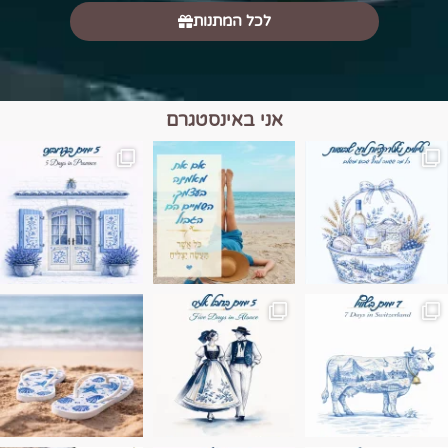
לכל המתנות
אני באינסטגרם
מים הם הגבול 💙🩵
ונופים בחבל אלזס צרפת
ה בחופשה שבו הכל נהיה פשוט יותר. החול, הי
Instagram post 17994326828955248
Instagram post 18