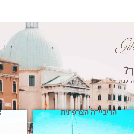
Gi
ך?
 הרכבת
הריביירה הצרפתית
א