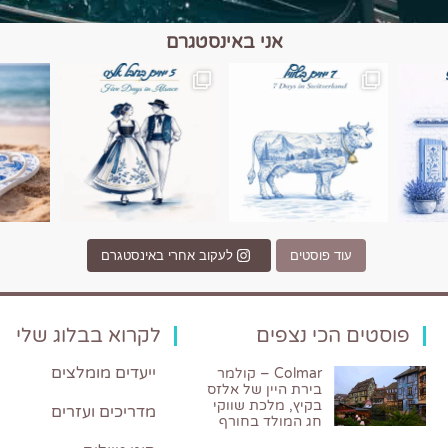
אני באינסטגרם
כפרים, יין ונופים בחבל אלזס צרפת
יש רגע כזה בחופשה שבו הכל נהיה פשוט יותר. החול, הי
יש ערים בעולם שמרגישות כמו מסע בזמ
עוד פוסטים
לעקוב אחרי באינסטגרם
פוסטים הכי נצפים
לקרוא בבלוג שלי
ייעדים מומלצים
Colmar – קולמר
בירת היין של אלזס
בקיץ, מלכת שווקי
מדריכים ועזרים
חג המולד בחורף