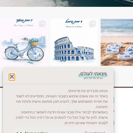
ן. רומא היא אחת
Instagram post 18087423191462101
אנחנו מכבדים את פרטיותך.
באתר זה אנו עושים שימוש בקובצי העוגיות, המסייעים לנו לשפר
צרו קשר (לא בשבת)
את חוויית המשתמש שלך, להציע תוכן מותאם אישית ולנתח את
התנועה.
לשליחת הודעת וואטסאפ
באפשרותך לבחור אילו קובצי עוגיות תרצה לאפשר בהתאמה
אישית. לחץ על קבל הכל כדי להסכים או על דחיה הכל כדי לסרב
veyatsati.laolam@gmail.com
לקובצי העוגיות שאינם חיוניים.