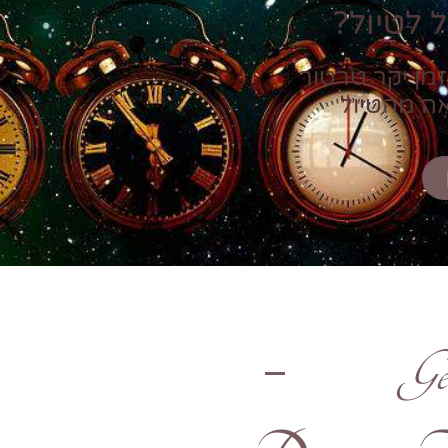
 לטיול?
זמן יקר טרטור
אה מהטיול
Ge