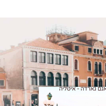
גם גארדה - איטליה