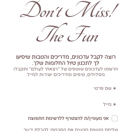
!Don't Miss
The Fun