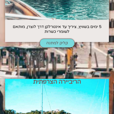
5 ימים בשוויץ, ציריך עד אינטרלקן דרך לוצרן, מותאם
לשומרי כשרות
קליק למתנה
הריביירה הצרפתית