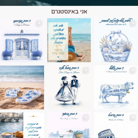
אני באינסטגרם
מים הם הגבול 💙🩵
ונופים בחבל אלזס צרפת
ה בחופשה שבו הכל נהיה פשוט יותר. החול, הי
Instagram post 17994326828955248
Instagram post 18