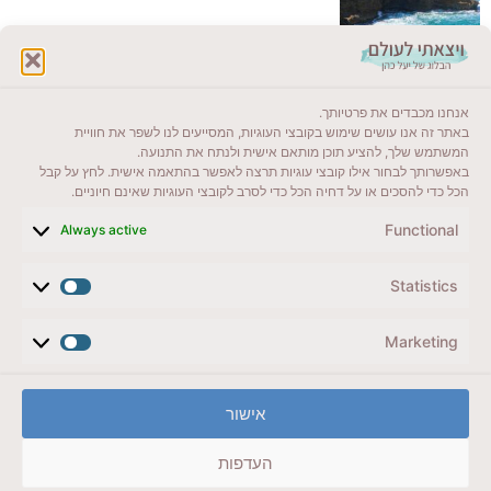
לקרוא בבלוג שלי
אנחנו מכבדים את פרטיותך.
ייעדים מומלצים
באתר זה אנו עושים שימוש בקובצי העוגיות, המסייעים לנו לשפר את חוויית
המשתמש שלך, להציע תוכן מותאם אישית ולנתח את התנועה.
מדריכים ועזרים
באפשרותך לבחור אילו קובצי עוגיות תרצה לאפשר בהתאמה אישית. לחץ על קבל
הכל כדי להסכים או על דחיה הכל כדי לסרב לקובצי העוגיות שאינם חיוניים.
סוגי טיולים
Functional
Always active
צרו קשר (לא בשבת)
Statistics
לשליחת הודעת וואטסאפ
veyatsati.laolam@gmail.com
Marketing
הצהרת נגישות
אישור
מדיניות פרטיות // תנאי שימוש באתר
העדפות
זכויות היוצרים באתר על כל התכנים שמורים ליעל כהן