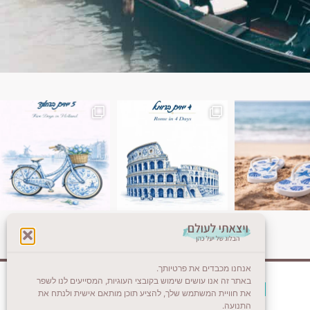
ן. רומא היא אחת
Instagram post 18087423191462101
אנחנו מכבדים את פרטיותך.
באתר זה אנו עושים שימוש בקובצי העוגיות, המסייעים לנו לשפר
צרו קשר (לא בשבת)
את חוויית המשתמש שלך, להציע תוכן מותאם אישית ולנתח את
התנועה.