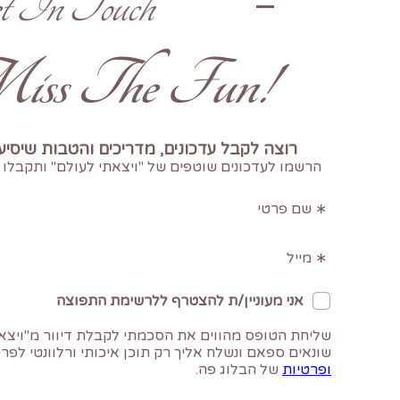
t In Touch
!Don't Miss The Fun