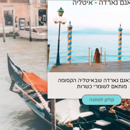
גם גארדה - איטליה
אגם גארדה שבאיטליה הקסומה
מותאם לשומרי כשרות
קליק למתנה