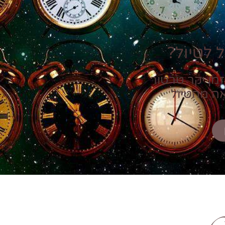
 לטיול?
זמן יקר טרטור
אה מהטיול