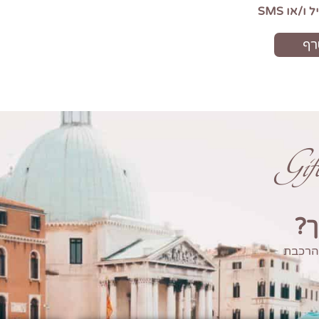
Gi
ך?
 הרכבת