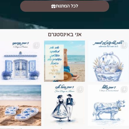
לכל המתנות
אני באינסטגרם
מים הם הגבול 💙🩵
ונופים בחבל אלזס צרפת
ה בחופשה שבו הכל נהיה פשוט יותר. החול, הי
Instagram post 17994326828955248
Instagram post 18