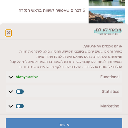
6 דברים שאפשר לעשות בראש הנקרה
לקרוא בבלוג שלי
אנחנו מכבדים את פרטיותך.
באתר זה אנו עושים שימוש בקובצי העוגיות, המסייעים לנו לשפר את חוויית
ייעדים מומלצים
המשתמש שלך, להציע תוכן מותאם אישית ולנתח את התנועה.
באפשרותך לבחור אילו קובצי עוגיות תרצה לאפשר בהתאמה אישית. לחץ על קבל
מדריכים ועזרים
הכל כדי להסכים או על דחיה הכל כדי לסרב לקובצי העוגיות שאינם חיוניים.
סוגי טיולים
Functional
Always active
צרו קשר (לא בשבת)
Statistics
לשליחת הודעת וואטסאפ
Marketing
veyatsati.laolam@gmail.com
אישור