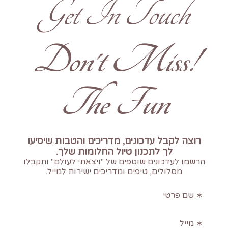
Get In Touch
!Don't Miss
The Fun