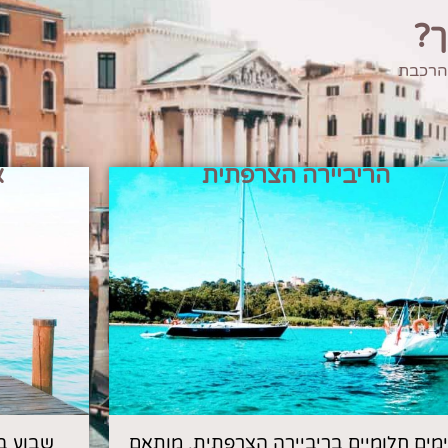
ך?
 הרכבת
הריביירה הצרפתית
א
 ימים חלומיים בריביירה הצרפתית, מותאם
שבוע ב