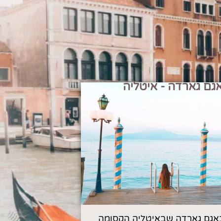
גם גארדה - איטליה
אגם גארדה שבאיטליה הקסומה