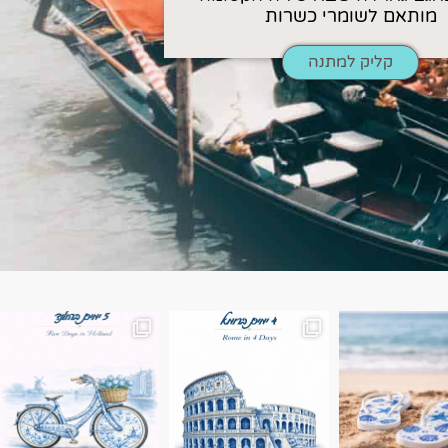
מותאם לשומרי כשרות
קליק למתנה
ן. רומא היא אחת
Instagram post 18087423191462101