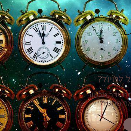
P
 לטיול?
זמן יקר טרטור
אה מהטיול