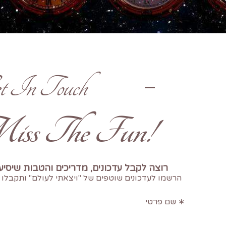
t In Touch
!Don't Miss The Fun