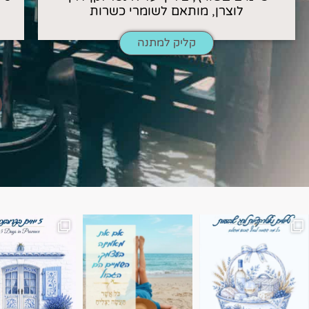
לוצרן, מותאם לשומרי כשרות
קליק למתנה
השמים הם הגבול 💙🩵
7 ימים בשוויץ, טיול של טבע, הרים וחוויות בלתי נשכח
טיול בין 