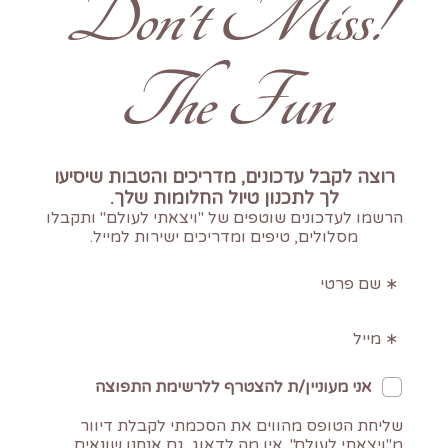
!Don't Miss
The Fun