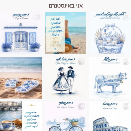
אני באינסטגרם
מים הם הגבול 💙🩵
ונופים בחבל אלזס צרפת
ה בחופשה שבו הכל נהיה פשוט יותר. החול, הי
Instagram post 17994326828955248
Instagram post 18