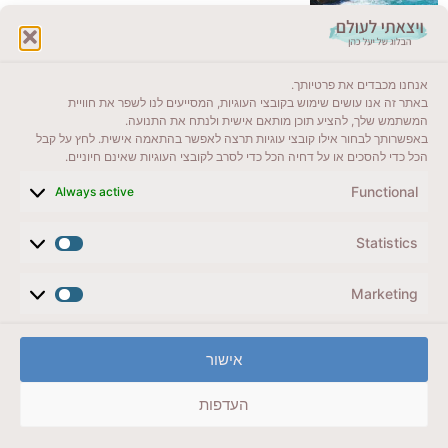
לקרוא בבלוג שלי
אנחנו מכבדים את פרטיותך.
ייעדים מומלצים
באתר זה אנו עושים שימוש בקובצי העוגיות, המסייעים לנו לשפר את חוויית
המשתמש שלך, להציע תוכן מותאם אישית ולנתח את התנועה.
מדריכים ועזרים
באפשרותך לבחור אילו קובצי עוגיות תרצה לאפשר בהתאמה אישית. לחץ על קבל
הכל כדי להסכים או על דחיה הכל כדי לסרב לקובצי העוגיות שאינם חיוניים.
סוגי טיולים
Functional
Always active
צרו קשר (לא בשבת)
Statistics
לשליחת הודעת וואטסאפ
veyatsati.laolam@gmail.com
Marketing
הצהרת נגישות
אישור
מדיניות פרטיות // תנאי שימוש באתר
העדפות
זכויות היוצרים באתר על כל התכנים שמורים ליעל כהן