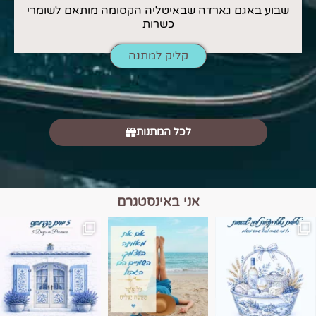
שבוע באגם גארדה שבאיטליה הקסומה מותאם לשומרי
כשרות
קליק למתנה
לכל המתנות
אני באינסטגרם
מים הם הגבול 💙🩵