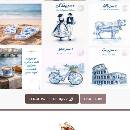
ונופים בחבל אלזס צרפת
ה בחופשה שבו הכל נהיה פשוט יותר. החול, הי
Instagram post 17994326828955248
Instagram post 18
עוד פוסטים
לעקוב אחרי באינסטגרם