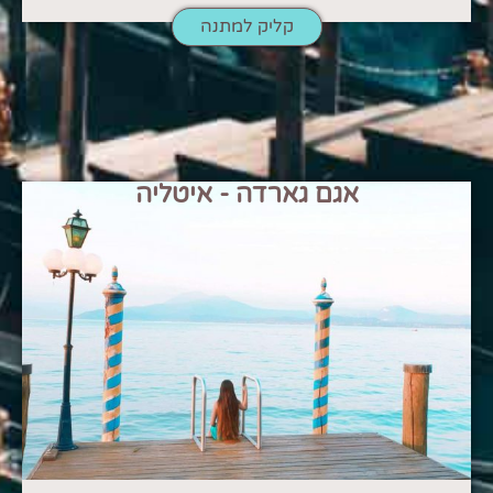
קליק למתנה
אגם גארדה - איטליה