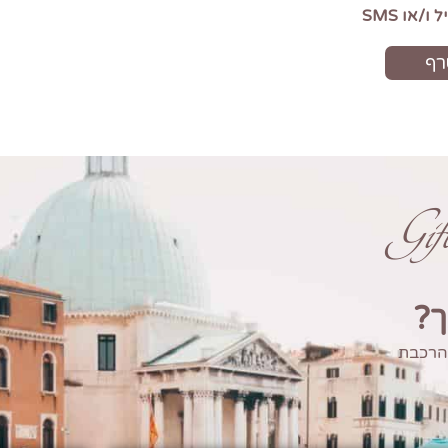
Gi
ך?
 הרכבת