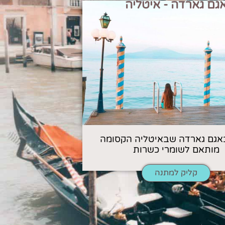
גם גארדה - איטליה
אגם גארדה שבאיטליה הקסומה
מותאם לשומרי כשרות
קליק למתנה