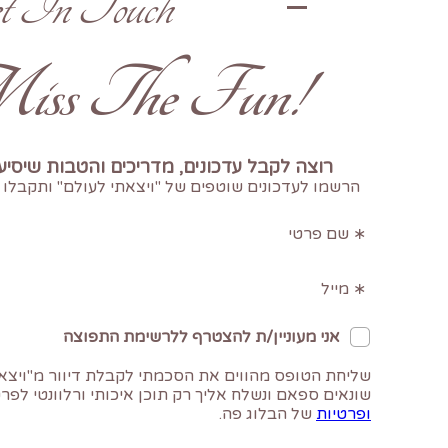
t In Touch
!Don't Miss The Fun