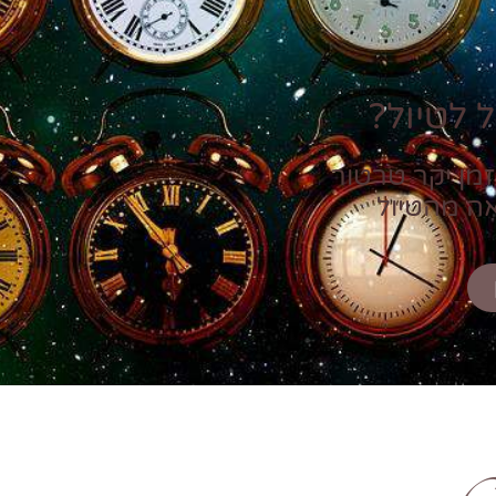
 לטיול?
זמן יקר טרטור
אה מהטיול