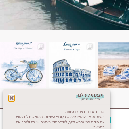
ן. רומא היא אחת
Instagram post 18087423191462101
אנחנו מכבדים את פרטיותך.
באתר זה אנו עושים שימוש בקובצי העוגיות, המסייעים לנו לשפר
צרו קשר (לא בשבת)
את חוויית המשתמש שלך, להציע תוכן מותאם אישית ולנתח את
התנועה.