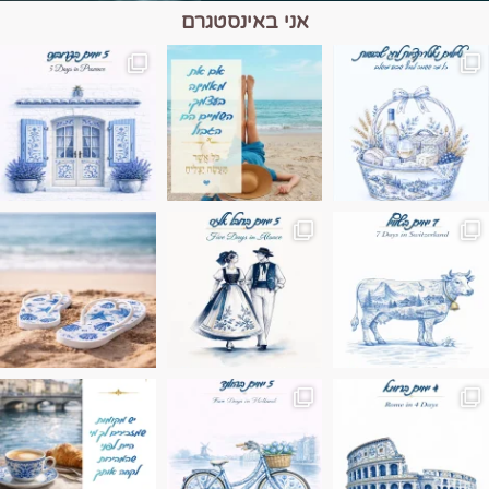
אני באינסטגרם
מים הם הגבול 💙🩵
ונופים בחבל אלזס צרפת
ה בחופשה שבו הכל נהיה פשוט יותר. החול, הי
Instagram post 17994326828955248
Instagram post 18