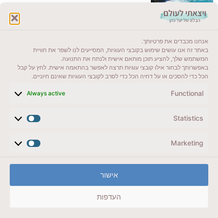
לקרוא בבלוג שלי
אנחנו מכבדים את פרטיותך.
ייעדים מומלצים
באתר זה אנו עושים שימוש בקובצי העוגיות, המסייעים לנו לשפר את חוויית
המשתמש שלך, להציע תוכן מותאם אישית ולנתח את התנועה.
מדריכים ועזרים
באפשרותך לבחור אילו קובצי עוגיות תרצה לאפשר בהתאמה אישית. לחץ על קבל
הכל כדי להסכים או על דחיה הכל כדי לסרב לקובצי העוגיות שאינם חיוניים.
סוגי טיולים
Functional
Always active
צרו קשר (לא בשבת)
Statistics
לשליחת הודעת וואטסאפ
veyatsati.laolam@gmail.com
Marketing
הצהרת נגישות
אישור
מדיניות פרטיות // תנאי שימוש באתר
העדפות
זכויות היוצרים באתר על כל התכנים שמורים ליעל כהן