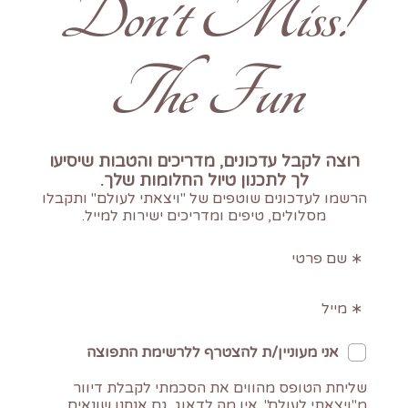
!Don't Miss
The Fun