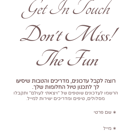
Get In Touch
!Don't Miss
The Fun