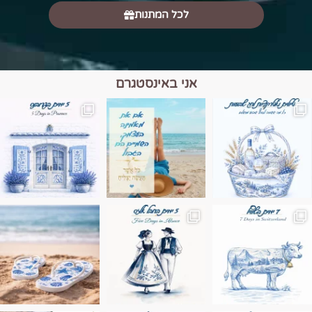
לכל המתנות
אני באינסטגרם
מים הם הגבול 💙🩵
ונופים בחבל אלזס צרפת
ה בחופשה שבו הכל נהיה פשוט יותר. החול, הי
Instagram post 17994326828955248
Instagram post 18