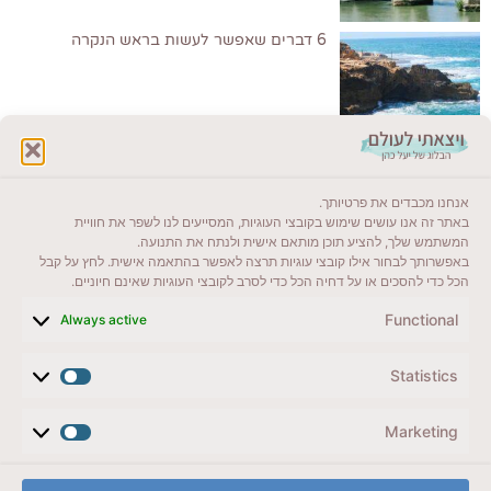
6 דברים שאפשר לעשות בראש הנקרה
לקרוא בבלוג שלי
אנחנו מכבדים את פרטיותך.
ייעדים מומלצים
באתר זה אנו עושים שימוש בקובצי העוגיות, המסייעים לנו לשפר את חוויית
המשתמש שלך, להציע תוכן מותאם אישית ולנתח את התנועה.
מדריכים ועזרים
באפשרותך לבחור אילו קובצי עוגיות תרצה לאפשר בהתאמה אישית. לחץ על קבל
הכל כדי להסכים או על דחיה הכל כדי לסרב לקובצי העוגיות שאינם חיוניים.
סוגי טיולים
Functional
Always active
צרו קשר (לא בשבת)
Statistics
לשליחת הודעת וואטסאפ
veyatsati.laolam@gmail.com
Marketing