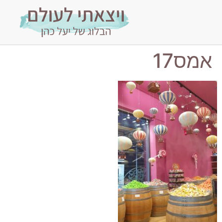
אמס17