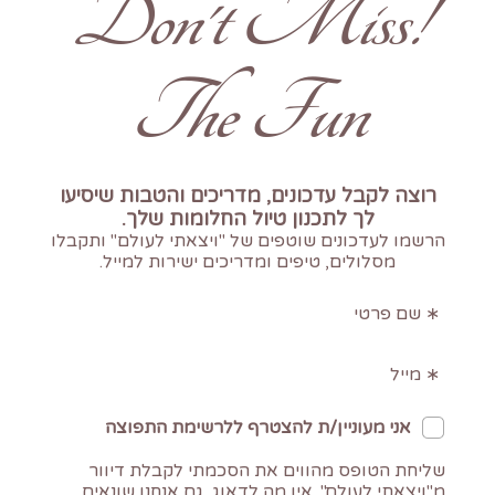
!Don't Miss
The Fun