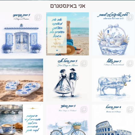
אני באינסטגרם
מים הם הגבול 💙🩵
ונופים בחבל אלזס צרפת
ה בחופשה שבו הכל נהיה פשוט יותר. החול, הי
Instagram post 17994326828955248
Instagram post 18