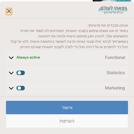
לקרוא בבלוג שלי
אנחנו מכבדים את פרטיותך.
ייעדים מומלצים
באתר זה אנו עושים שימוש בקובצי העוגיות, המסייעים לנו לשפר את חוויית
המשתמש שלך, להציע תוכן מותאם אישית ולנתח את התנועה.
מדריכים ועזרים
באפשרותך לבחור אילו קובצי עוגיות תרצה לאפשר בהתאמה אישית. לחץ על קבל
הכל כדי להסכים או על דחיה הכל כדי לסרב לקובצי העוגיות שאינם חיוניים.
סוגי טיולים
Functional
Always active
צרו קשר (לא בשבת)
Statistics
לשליחת הודעת וואטסאפ
veyatsati.laolam@gmail.com
Marketing
הצהרת נגישות
אישור
מדיניות פרטיות // תנאי שימוש באתר
העדפות
זכויות היוצרים באתר על כל התכנים שמורים ליעל כהן