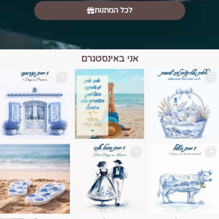
לכל המתנות
אני באינסטגרם
מים הם הגבול 💙🩵
ונופים בחבל אלזס צרפת
ה בחופשה שבו הכל נהיה פשוט יותר. החול, הי
Instagram post 17994326828955248
Instagram post 18