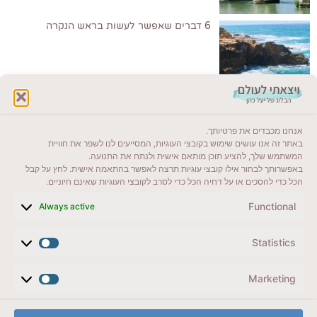
6 דברים שאפשר לעשות בראש הנקרה
לקרוא בבלוג שלי
אנחנו מכבדים את פרטיותך.
ייעדים מומלצים
באתר זה אנו עושים שימוש בקובצי העוגיות, המסייעים לנו לשפר את חוויית
המשתמש שלך, להציע תוכן מותאם אישית ולנתח את התנועה.
מדריכים ועזרים
באפשרותך לבחור אילו קובצי עוגיות תרצה לאפשר בהתאמה אישית. לחץ על קבל
הכל כדי להסכים או על דחיה הכל כדי לסרב לקובצי העוגיות שאינם חיוניים.
סוגי טיולים
Functional
Always active
צרו קשר (לא בשבת)
Statistics
לשליחת הודעת וואטסאפ
veyatsati.laolam@gmail.com
Marketing