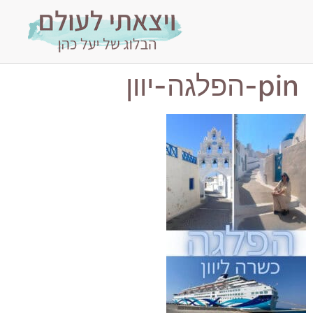
pin-הפלגה-יוון