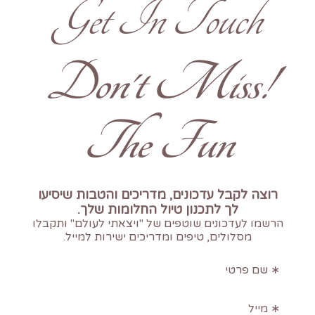
Get In Touch
!Don't Miss
The Fun