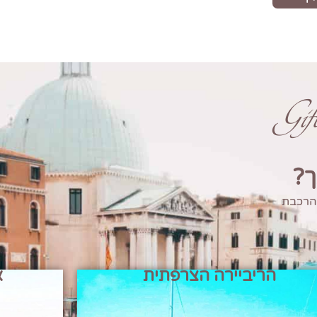
Gi
ך?
 הרכבת
הריביירה הצרפתית
א