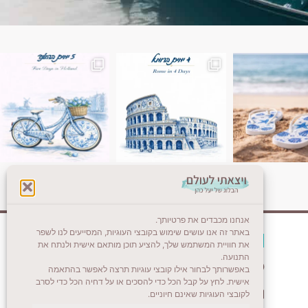
ן. רומא היא אחת
Instagram post 18087423191462101
אנחנו מכבדים את פרטיותך.
באתר זה אנו עושים שימוש בקובצי העוגיות, המסייעים לנו לשפר
צרו קשר (לא בשבת)
את חוויית המשתמש שלך, להציע תוכן מותאם אישית ולנתח את
התנועה.
לשליחת הודעת וואטסאפ
באפשרותך לבחור אילו קובצי עוגיות תרצה לאפשר בהתאמה
אישית. לחץ על קבל הכל כדי להסכים או על דחיה הכל כדי לסרב
veyatsati.laolam@gmail.com
לקובצי העוגיות שאינם חיוניים.