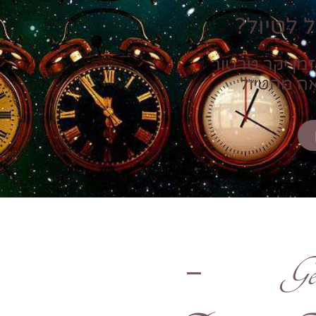
 לטיול?
זמן יקר טרטור
אה מהטיול
Ge