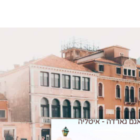
גם גארדה - איטליה