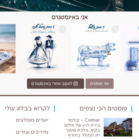
אני באינסטגרם
כפרים, יין ונופים בחבל אלזס צרפת
יש רגע כזה בחופשה שבו הכל נהיה פשוט יותר. החול, הי
יש ערים בעולם שמרגישות כמו מסע בזמ
עוד פוסטים
לעקוב אחרי באינסטגרם
פוסטים הכי נצפים
לקרוא בבלוג שלי
ייעדים מומלצים
Colmar – קולמר
בירת היין של אלזס
בקיץ, מלכת שווקי
מדריכים ועזרים
חג המולד בחורף