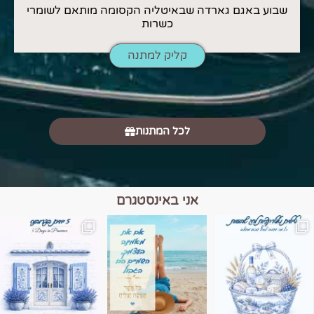
שבוע באגם גארדה שבאיטליה הקסומה מותאם לשומרי
כשרות
קליק למתנה
לכל המתנות
אני באינסטגרם
מים הם הגבול 💙🩵