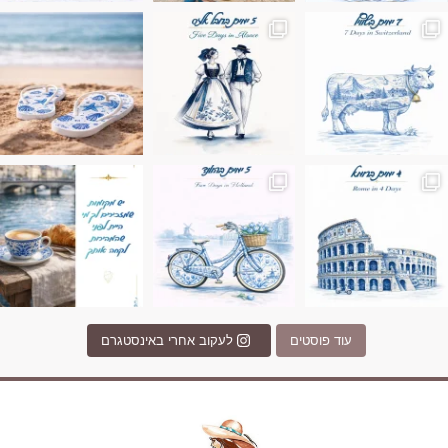
ונופים בחבל אלזס צרפת
ה בחופשה שבו הכל נהיה פשוט יותר. החול, הי
Instagram post 17994326828955248
Instagram post 18
עוד פוסטים
לעקוב אחרי באינסטגרם