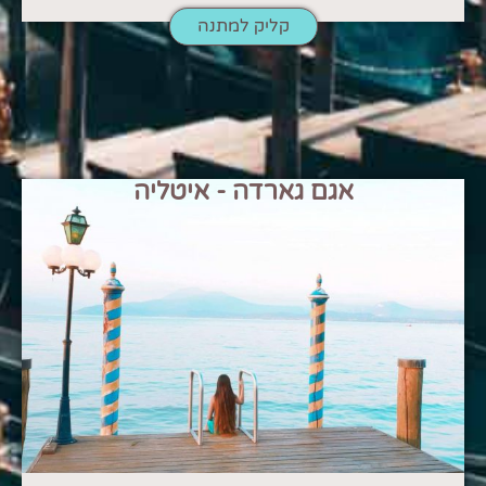
קליק למתנה
אגם גארדה - איטליה